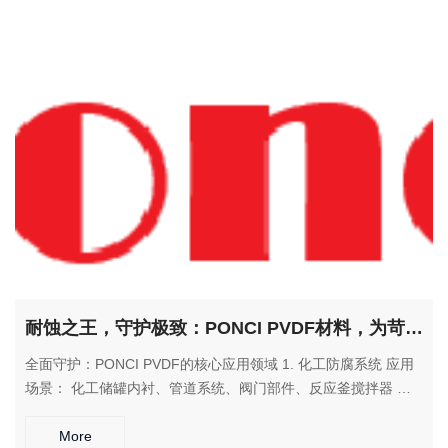
定性和机械性能，确保医疗安全。 3. 电子电气领域 应用场景：
连接器、继电器、芯片载板、5G设备部件 解决方案： 提供优异
的介电性能和阻燃特性，满足高温环境下的电气安全要求。 4. 汽
车工业领域 应用场景： 发动机周边部件、传感器支架、变速箱
零件 解决方案： 耐受发动机舱高温环境，替代金属部件实现轻
量化设计。
耐蚀之王，守护极致：PONCI PVDF材料，为苛刻环境提供终极防护解决方案
全面守护：PONCI PVDF的核心应用领域 1. 化工防腐系统 应用
场景： 化工储罐内衬、管道系统、阀门部件、反应釜搅拌器 解
决方案： 为强腐蚀性介质输送和处理提供可靠保护，大幅延长设
备使用寿命。 2. 新能源锂电领域 应用场景： 锂电池隔膜、电极
More