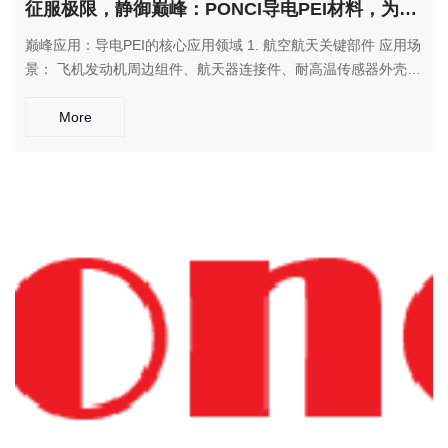
征服极限，静御巅峰：PONCI导电PEI材料，为极端工况提供双重保障解决方案
巅峰应用：导电PEI的核心应用领域 1. 航空航天关键部件 应用场
景： 飞机发动机周边组件、航天器连接件、耐高温传感器外壳
解决方案： 耐受极端温度波动，提供可靠的静电防护，同时大幅
减轻部件重量 2. 半导体制造设备 应用场景： 晶圆搬运手臂、真
More
空腔室内衬、蚀刻设备部件 解决方案： 在超高洁净度要求下提
供持久静电防护，耐受等离子体侵蚀和化学腐蚀 3. 医疗灭菌设备
应用场景： 手术器械托盘、灭菌盒、医疗设备外壳 解决方案：
耐受反复高温蒸汽灭菌，兼具防静电功能，确保医疗安全 4. 汽车
与能源装备 应用场景： 发动机传感器、电动汽车电池组件、高
温阀门部件 解决方案： 在高温高压环境下保持稳定性能，提供
可靠的静电安全保护