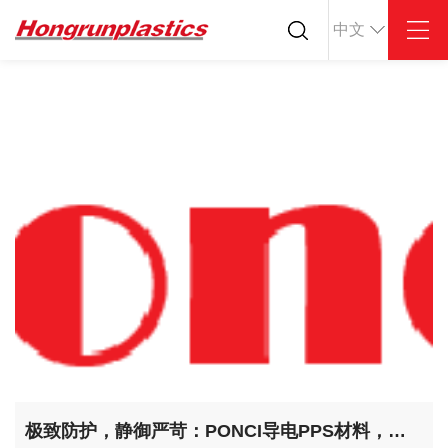
中文
关于我们
产品中心
塑料价格
公司简介
ABS
PC
按材料
企业文化
POM
PPS
按应用
荣誉资质
PEI
PBT
按性能
公司仓库
LCP
PEEK
塑料板材
合作客户
Nylon
PE
塑料棒材
PP
TPU
塑料薄材
TPV
TPE
PMMA
PVDF
ASA
HT-Nylon
Alloy
GPPS
HIPS
EVA
极致防护，静御严苛：PONCI导电PPS材料，为极端工况提供可靠保障
PPO
Spec-Nylon