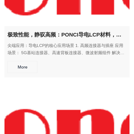
极致性能，静驭高频：PONCI导电LCP材料，为尖端电子装备提供终极解决方案
尖端应用：导电LCP的核心应用场景 1. 高频连接器与插座 应用
场景： 5G基站连接器、高速背板连接器、微波射频组件 解决方
案： 在高频环境下保持稳定的信号传输，同时提供可靠的静电防
护 2. 芯片封装与载板 应用场景： CSP/BGA封装基板、高频模块
More
载板、传感器封装 解决方案： 满足高密度封装要求，兼具优异
的耐热性和尺寸稳定性 3. 航空航天电子 应用场景： 机载电子外
壳、卫星通信部件、导航系统组件 解决方案： 在极端环境下保
持性能稳定，提供多重防护保障 4. 精密医疗设备 应用场景： 微
创手术器械、高精度传感器、医疗探测部件 解决方案： 满足医
疗级耐灭菌要求，提供可靠的静电安全保护