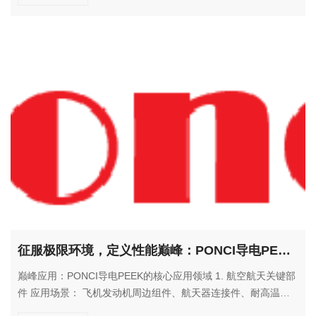
粘结剂、电池外壳防护 解决方案： 提供卓越的化学稳定性和电
化学性能，保障电池安全与寿命。 3. 半导体与光伏产业 应用场
景： 超纯水输送管道、化学品分配系统、光伏背板薄膜 解决方
案： 确保生产环节的超高洁净度要求，同时提供持久的耐候保
护。 4. 建筑与医疗领域 应用场景： 建筑防腐涂层、医疗导管、
药物输送系统 解决方案： 在要求严苛的医疗和建筑环境中提供
安全可靠的材料解决方案。
征服极限环境，定义性能巅峰：PONCI导电PEEK材料，为极端工况下的关键部件提供终极解决方案
巅峰应用：PONCI导电PEEK的核心应用领域 1. 航空航天关键部
件 应用场景： 飞机发动机周边组件、航天器连接件、耐高温传
感器外壳 解决方案： 耐受极端温度波动，提供可靠的静电防