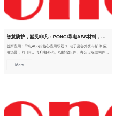
智慧防护，塑见非凡：PONCI导电ABS材料，为消费电子提供经济可靠的静电防护解决方案
创新应用：导电ABS的核心应用场景 1. 电子设备外壳与部件 应
用场景： 打印机、复印机外壳、扫描仪组件、办公设备结构件
解决方案： 在保证产品美观的同时，有效防止静电积聚对内部元
件的损伤 2. 电子治具与包装 应用场景： 测试治具、SMT托盘、
More
IC包装管 解决方案： 为静电敏感元器件提供安全可靠的操作环
境 3. 家电产品部件 应用场景： 家电控制面板、外壳组件、功能
结构件 解决方案： 满足家电产品对安全性和美观度的双重需求
4. 工业消费品 应用场景： 电动工具外壳、仪器仪表壳体、安全
防护罩 解决方案： 在工业消费领域提供可靠的静电防护和结构
支撑