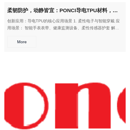
柔韧防护，动静皆宜：PONCI导电TPU材料，为动态应用提供全方位静电防护解决方案
创新应用：导电TPU的核心应用场景 1. 柔性电子与智能穿戴 应
用场景： 智能手表表带、健康监测设备、柔性传感器护套 解决
方案： 在动态佩戴中提供舒适触感和可靠静电防护，保护精密电
路 2. 工业传动与输送 应用场景： 防静电输送带、传动辊筒包
More
覆、机械手柔性夹爪 解决方案： 在持续摩擦和弯曲中保持稳定
的导电性能和耐磨特性 3. 特种防护装备 应用场景： 防静电防护
服、安全鞋底、特种作业手套 解决方案： 为危险环境作业提供
柔性防护和可靠静电导出路径 4. 汽车与航空航天 应用场景： 汽
车线束保护套、航空设备缓冲垫、密封件 解决方案： 在振动和
温度变化环境中保持性能稳定，提供多重保护