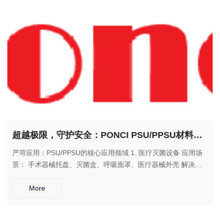
VR/AR设备镜片、智能家居面板 解决方案： 提供出色的视觉效
果和可靠的静电防护，提升产品可靠性和使用寿命。 4. 特种防护
装备 应用场景： 防爆设备观察窗、洁净室设备视窗、化工防护
面罩 解决方案： 在危险环境中提供清晰的视觉通道和可靠的静
电安全保护。
超越极限，守护安全：PONCI PSU/PPSU材料，为严苛环境提供双重保障
严苛应用：PSU/PPSU的核心应用领域 1. 医疗灭菌设备 应用场
景： 手术器械托盘、灭菌盒、呼吸面罩、医疗器械外壳 解决方
案： 耐受134°C反复蒸汽灭菌，在严苛的消毒环境中保持性能稳
定，确保医疗安全。 2. 食品接触与婴儿用品 应用场景： 奶瓶、
More
食品加工设备、餐饮器具、供水部件 解决方案： 通过FDA、
NSF等食品接触认证，不含BPA，确保使用安全。 3. 航空航天领