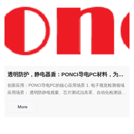
景： 防静电周转箱、货架隔板、搬运托盘 解决方案： 轻质耐
用，有效控制静电风险，提升物流作业安全性。
透明防护，静电器盾：PONCI导电PC材料，为透明应用赋予安全智慧
创新应用：PONCI导电PC的核心应用场景 1. 电子视觉检测领域
应用场景： 透明防静电视窗、芯片测试治具罩、自动化检测设备
防护罩 解决方案： 在提供清晰观察视野的同时，有效防止静电
对精密电子元件的损伤。 2. 医疗设备透明部件 应用场景： 医疗
More
仪器视窗、药液输送观察窗、无菌操作防护罩 解决方案： 满足
医疗级安全要求，兼具透明度与防静电功能，确保设备操作安
全。 3. 智能设备与显示领域 应用场景： 触摸屏防静电保护层、