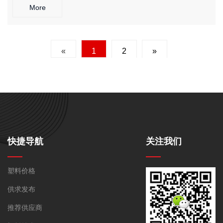
护，同时大幅减轻部件重量。 2. 半导体制造设备 应用场景： 晶
More
圆搬运手臂、真空腔室内衬、蚀刻设备部件 解决方案： 超高洁
净度要求下提供持久静电防护，耐受等离子体侵蚀和化学腐蚀。
3. 医疗植入与器械 应用场景： 手术机器人传动部件、植入式医
«
1
2
»
疗器械、灭菌设备托盘 解决方案： 通过生物相容性认证，兼具
耐高温灭菌和抗静电特性，确保医疗安全。 4. 石油勘探与能源装
备 应用场景： 深井勘探仪器外壳、耐高温阀门密封件、化工泵
部件 解决方案： 在高温高压和强腐蚀环境下保持稳定性能，提
供可靠的静电安全保护。
快捷导航
关注我们
塑料价格
供求发布
推荐供应商