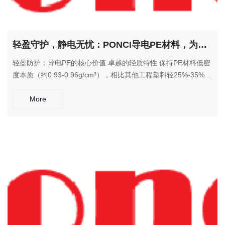
轻盈守护，静电无忧：PONCI导电PE材料，为轻量化防静电应用提供经济之选
轻盈防护：导电PE的核心价值 卓越的轻质特性 保持PE材料低密
度本质（约0.93-0.96g/cm³），相比其他工程塑料轻25%-35%，
实现极致轻量化设计 可靠的静电防护 表面电阻率稳定在10^4-
10^9 Ω·cm范围，提供持久的静电消散保护，防止静电积聚 优异
More
的耐化学性能 对酸、碱、盐类溶液具有出色的耐腐蚀性，适应化
工、电子等特殊环境要求 良好的柔韧性能 在低温环境下仍保持
优异的柔韧性和抗冲击性，不易脆裂 出众的经济性 在保证导电
性能的同时，保持PE材料的成本优势，为大批量应用提供高性价
比选择