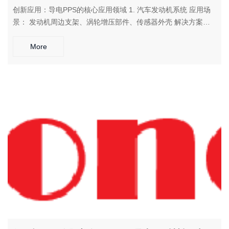
PSU
PVC
创新应用：导电PPS的核心应用领域 1. 汽车发动机系统 应用场
TPEE
PCTG
景： 发动机周边支架、涡轮增压部件、传感器外壳 解决方案：
耐受发动机舱高温环境，提供可靠的静电防护和结构支撑 2. 电子
FEP
COC
电气设备 应用场景： 连接器、继电器、芯片载板、5G设备部件
More
PARA
PETG
解决方案： 在高温环境下保持稳定的电气性能和尺寸精度 3. 化
PC/ABS
工防腐设备 应用场景： 化工泵部件、阀门密封件、管道连接器
解决方案： 在强腐蚀环境中提供可靠的耐化学性和静电防护 4.
供求发布
行业应用
塑料技术
物性表
航空航天领域 应用场景： 飞机发动机部件、航天器连接件、耐
高温传感器外壳 解决方案： 满足极端温度环境下的使用要求，
导电塑料
公司动态
提供多重安全保障
防静电塑料
行业资讯
塑料技术
联系我们
联系方式
在线留言