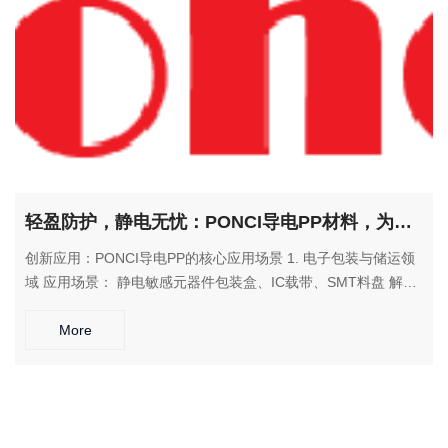
轻盈防护，静电无忧：PONCI导电PP材料，为轻量化应用注入安全智慧
创新应用：PONCI导电PP的核心应用场景 1. 电子包装与储运领
域 应用场景： 静电敏感元器件包装盒、IC载带、SMT料盘 解决
方案： 在保证轻质便携的同时，为精密电子元件提供可靠的静电
防护。 2. 汽车轻量化部件 应用场景： 汽车内饰件、蓄电池外
More
壳、通风管道 解决方案： 实现部件轻量化设计，同时避免静电
积聚引发的安全隐患。 3. 工业防护装备 应用场景： 防静电工作
椅、设备防护罩、洁净室工具 解决方案： 提供持久的静电防
护，满足工业环境的安全使用要求。 4. 物流仓储设备 应用场