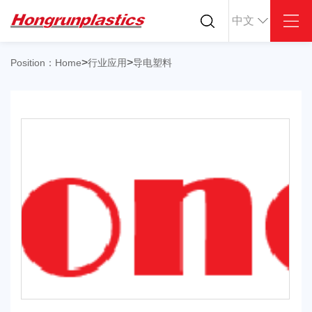
中文
关于我们
产品中心
塑料价格
>
>
Position：
Home
行业应用
导电塑料
公司简介
ABS
PC
按材料
企业文化
POM
PPS
按应用
荣誉资质
PEI
PBT
按性能
公司仓库
LCP
PEEK
塑料板材
合作客户
Nylon
PE
塑料棒材
PP
TPU
塑料薄材
TPV
TPE
PMMA
PVDF
ASA
HT-Nylon
Alloy
GPPS
HIPS
EVA
PPO
Spec-Nylon