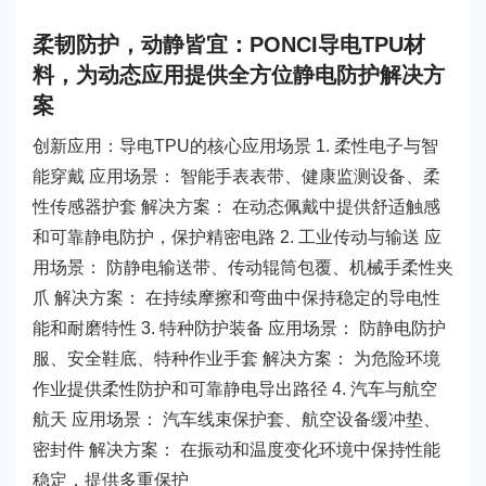
PSU
PVC
柔韧防护，动静皆宜：PONCI导电TPU材
TPEE
PCTG
料，为动态应用提供全方位静电防护解决方
FEP
COC
案
PARA
PETG
PC/ABS
创新应用：导电TPU的核心应用场景 1. 柔性电子与智
能穿戴 应用场景： 智能手表表带、健康监测设备、柔
供求发布
行业应用
塑料技术
物性表
性传感器护套 解决方案： 在动态佩戴中提供舒适触感
导电塑料
公司动态
和可靠静电防护，保护精密电路 2. 工业传动与输送 应
防静电塑料
行业资讯
用场景： 防静电输送带、传动辊筒包覆、机械手柔性夹
塑料技术
爪 解决方案： 在持续摩擦和弯曲中保持稳定的导电性
能和耐磨特性 3. 特种防护装备 应用场景： 防静电防护
联系我们
服、安全鞋底、特种作业手套 解决方案： 为危险环境
联系方式
作业提供柔性防护和可靠静电导出路径 4. 汽车与航空
在线留言
航天 应用场景： 汽车线束保护套、航空设备缓冲垫、
密封件 解决方案： 在振动和温度变化环境中保持性能
稳定，提供多重保护