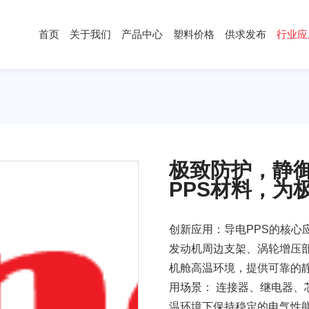
首页
关于我们
产品中心
塑料价格
供求发布
行业应
塑料价格
供求发布
行业应用
塑
按材料
导电塑料
公
按应用
防静电塑料
行
按性能
塑
极致防护，静御
塑料板材
PPS材料，为
塑料棒材
塑料薄材
创新应用：导电PPS的核心应
发动机周边支架、涡轮增压部
机舱高温环境，提供可靠的静电
用场景： 连接器、继电器、
温环境下保持稳定的电气性能和