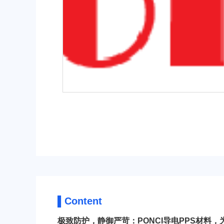
POM
PPS
PEI
PBT
▌Content
极致防护，静御严苛：PONCI导电PPS材料