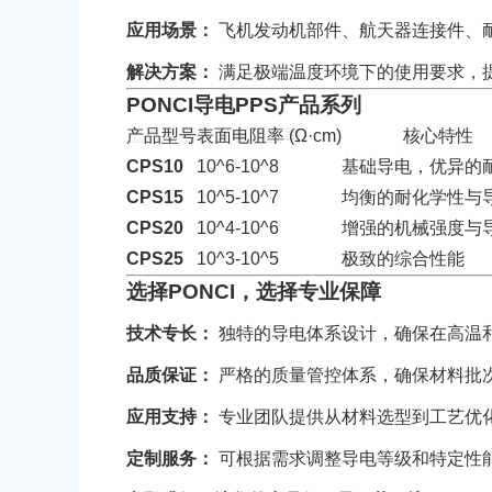
应用场景：
飞机发动机部件、航天器连接件、
解决方案：
满足极端温度环境下的使用要求，
ASA
HT-Nylon
PONCI导电PPS产品系列
产品型号
表面电阻率 (Ω·cm)
核心特性
CPS10
10^6-10^8
基础导电，优异的
CPS15
10^5-10^7
均衡的耐化学性与
CPS20
10^4-10^6
增强的机械强度与
CPS25
10^3-10^5
极致的综合性能
选择PONCI，选择专业保障
Alloy
GPPS
技术专长：
独特的导电体系设计，确保在高温
品质保证：
严格的质量管控体系，确保材料批
应用支持：
专业团队提供从材料选型到工艺优
定制服务：
可根据需求调整导电等级和特定性