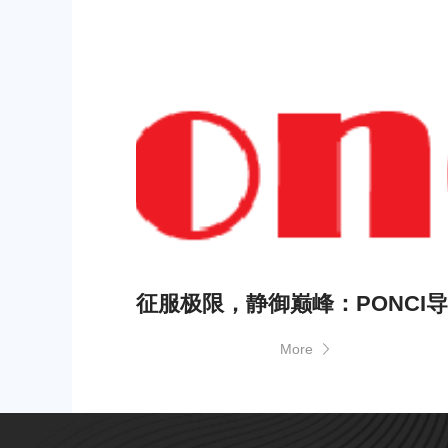
TPEE
PCTG
More
FEP
COC