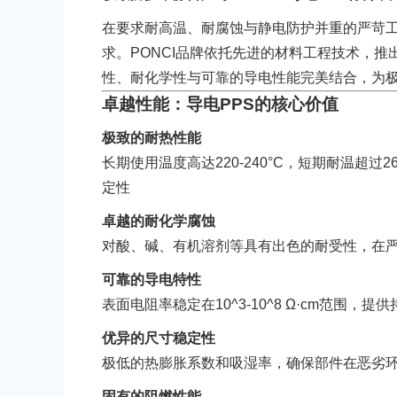
LCP
PEEK
在要求耐高温、耐腐蚀与静电防护并重的严苛
求。PONCI品牌依托先进的材料工程技术，推
性、耐化学性与可靠的导电性能完美结合，为
卓越性能：导电PPS的核心价值
极致的耐热性能
长期使用温度高达220-240°C，短期耐温超
Nylon
PE
定性
卓越的耐化学腐蚀
对酸、碱、有机溶剂等具有出色的耐受性，在
可靠的导电特性
表面电阻率稳定在10^3-10^8 Ω·cm范围
优异的尺寸稳定性
PP
TPU
极低的热膨胀系数和吸湿率，确保部件在恶劣
固有的阻燃性能