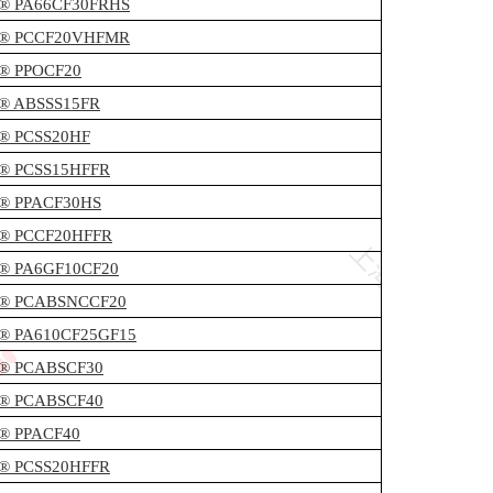
c® PA66CF30FRHS
ec® PCCF20VHFMR
c® PPOCF20
c® ABSSS15FR
c® PCSS20HF
c® PCSS15HFFR
c® PPACF30HS
c® PCCF20HFFR
c® PA6GF10CF20
c® PCABSNCCF20
c® PA610CF25GF15
c® PCABSCF30
c® PCABSCF40
c® PPACF40
c® PCSS20HFFR