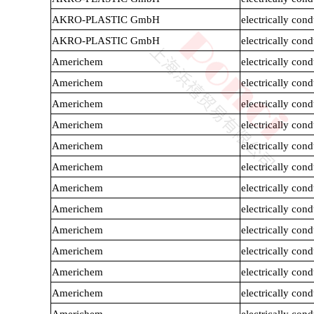
AKRO-PLASTIC GmbH
electrically co
AKRO-PLASTIC GmbH
electrically co
Americhem
electrically co
Americhem
electrically co
POM
PPS
Americhem
electrically co
Americhem
electrically co
Americhem
electrically co
Americhem
electrically co
Americhem
electrically co
Americhem
electrically co
Americhem
electrically co
Americhem
electrically co
PEI
PBT
Americhem
electrically co
Americhem
electrically co