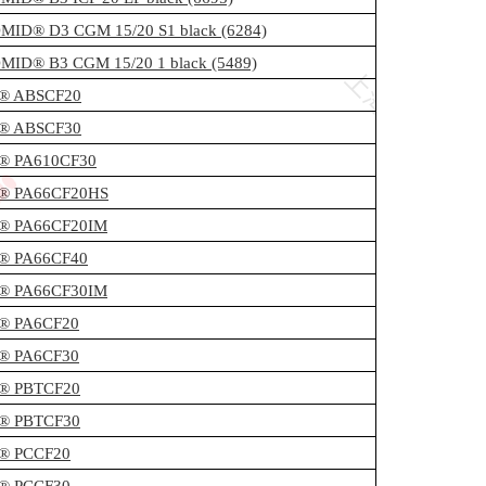
ID® D3 CGM 15/20 S1 black (6284)
ID® B3 CGM 15/20 1 black (5489)
c® ABSCF20
c® ABSCF30
c® PA610CF30
c® PA66CF20HS
c® PA66CF20IM
c® PA66CF40
c® PA66CF30IM
c® PA6CF20
c® PA6CF30
c® PBTCF20
c® PBTCF30
c® PCCF20