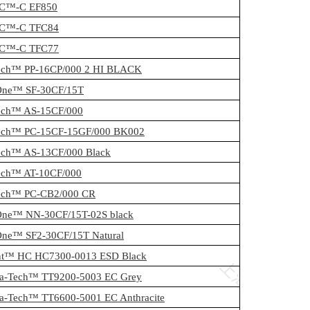
C™-C EF850
C™-C TFC84
C™-C TFC77
Tech™ PP-16CP/000 2 HI BLACK
One™ SF-30CF/15T
Tech™ AS-15CF/000
Tech™ PC-15CF-15GF/000 BK002
Tech™ AS-13CF/000 Black
Tech™ AT-10CF/000
Tech™ PC-CB2/000 CR
One™ NN-30CF/15T-02S black
One™ SF2-30CF/15T Natural
iant™ HC HC7300-0013 ESD Black
a-Tech™ TT9200-5003 EC Grey
a-Tech™ TT6600-5001 EC Anthracite