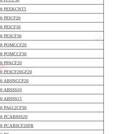
c® PCCF30
c® PEEKCNT5
c® PEICF20
c® PEICF30
c® PESCF30
c® POMCCF20
c® POMCCF30
c® PPACF20
c® PESCF20GF20
c® ABSNCCF20
c® ABSSS10
c® ABSSS15
c® PA612CF30
c® PCABSSS20
c® PCABSCF20FR