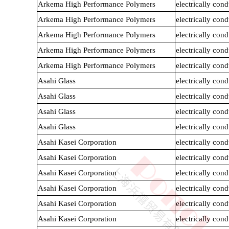
Arkema High Performance Polymers
electrically co
Arkema High Performance Polymers
electrically co
Arkema High Performance Polymers
electrically co
Arkema High Performance Polymers
electrically co
Arkema High Performance Polymers
electrically co
Asahi Glass
electrically co
PPO
Spec-Nylon
Asahi Glass
electrically co
Asahi Glass
electrically co
Asahi Glass
electrically co
Asahi Kasei Corporation
electrically co
Asahi Kasei Corporation
electrically co
Asahi Kasei Corporation
electrically co
Asahi Kasei Corporation
electrically co
Asahi Kasei Corporation
electrically co
PSU
PVC
Asahi Kasei Corporation
electrically co