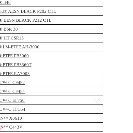
® 340
mid® AESN BLACK P202 CTL
n® BESN BLACK P212 CTL
n® BSR 30
n® HT CSR13
® LM-ETFE AH-3000
® PTFE PB3060
® PTFE PB3360T
® PTFE RA7003
C™-C CF452
C™-C CF454
C™-C EF750
C™-C TFC64
N™ X8610
N™ C443V