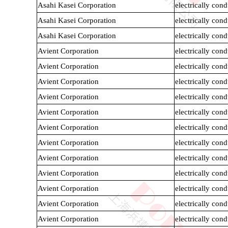
Asahi Kasei Corporation
electrically co
Asahi Kasei Corporation
electrically co
Asahi Kasei Corporation
electrically co
Avient Corporation
electrically co
Avient Corporation
electrically co
Avient Corporation
electrically co
Avient Corporation
electrically co
TPEE
PCTG
Avient Corporation
electrically co
Avient Corporation
electrically co
Avient Corporation
electrically co
Avient Corporation
electrically co
Avient Corporation
electrically co
Avient Corporation
electrically co
Avient Corporation
electrically co
FEP
COC
Avient Corporation
electrically co