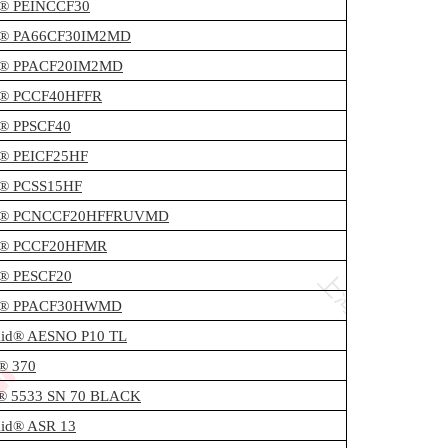
c® PEINCCF30
c® PA66CF30IM2MD
c® PPACF20IM2MD
c® PCCF40HFFR
c® PPSCF40
c® PEICF25HF
c® PCSS15HF
ec® PCNCCF20HFFRUVMD
c® PCCF20HFMR
c® PESCF20
ec® PPACF30HWMD
mid® AESNO P10 TL
® 370
® 5533 SN 70 BLACK
mid® ASR 13